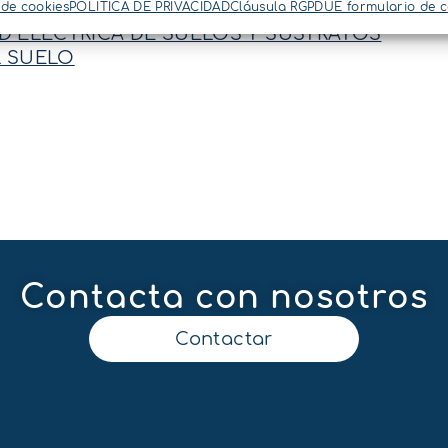
DRICO DEL SUELO
 de cookies
POLÍTICA DE PRIVACIDAD
Cláusula RGPDUE formulario de 
 ELÉCTRICA DE SUELOS Y SUSTRATOS
 SUELO
Contacta con nosotros
Contactar