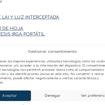
O
LAI Y LUZ INTERCEPTADA
N DE HOJA
SIS IRGA PORTÁTIL
́DRICO DE TRONCO FLORAPULSE
Gestionar consentimiento
recer las mejores experiencias, utilizamos tecnologías como las cooki
macenar y/o acceder a la información del dispositivo. El consentimie
CONDUCTIVIDAD ELÉCTRICA DE LA SOLUCIÓ
s tecnologías nos permitirá procesar datos como el comportamiento
RESPIRACIÓN DEL SUELO
ón o las identificaciones únicas en este sitio. No consentir o retirar 
imiento, puede afectar negativamente a ciertas características y
N DE DATOS PARA SENSORES
es.
NALÁMBRICO MICROCACHE
 BLUETOOTH ZSC
Aceptar
Denegar
Ver preferenc
RÍA Y SOFTWARE PARA SENSORES
 SUELO