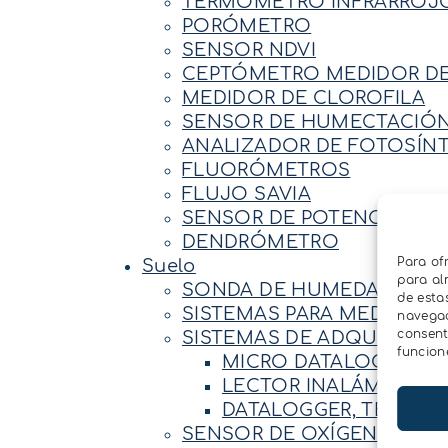
TERMÓMETRO INFRARROJ
PORÓMETRO
SENSOR NDVI
CEPTÓMETRO MEDIDOR DE 
MEDIDOR DE CLOROFILA
SENSOR DE HUMECTACIÓ
ANALIZADOR DE FOTOSÍNTE
FLUORÓMETROS
FLUJO SAVIA
SENSOR DE POTENCIAL HI
DENDRÓMETRO
Para of
Suelo
para al
SONDA DE HUMEDAD Y DE 
de esta
SISTEMAS PARA MEDIR LA 
navegaci
consent
SISTEMAS DE ADQUISICIÓ
funcion
MICRO DATALOGGER I
LECTOR INALÁMBRICO
DATALOGGER, TELEMET
SENSOR DE OXÍGENO DEL