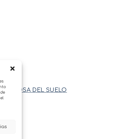
es
nto
N POROSA DEL SUELO
 de
el
ias