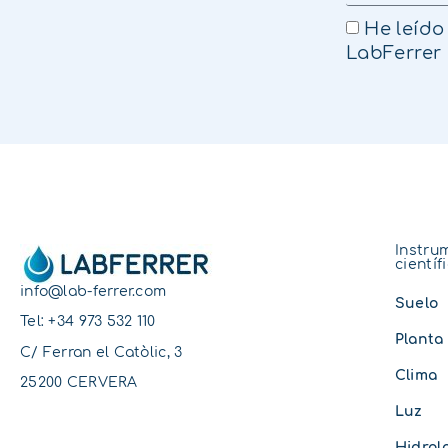
He leído
LabFerrer
Instru
científ
info@lab-ferrer.com
Suelo
Tel:
+34 973 532 110
Planta
C/ Ferran el Catòlic, 3
Clima
25200 CERVERA
Luz
Hidrol