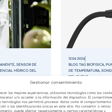
12.06.2026
MANENTE
,
SENSOR DE
BLOG TAG BIOFISICA
,
PU
ENCIAL HÍDRICO DEL
DE TEMPERATURA
,
SOND
DEL SUELO
ad del suelo
Sonda SOLYX-
Gestionar consentimiento
humedad en s
recer las mejores experiencias, utilizamos tecnologías como las cooki
macenar y/o acceder a la información del dispositivo. El consentimie
s tecnologías nos permitirá procesar datos como el comportamiento
ón o las identificaciones únicas en este sitio. No consentir o retirar 
imiento, puede afectar negativamente a ciertas características y