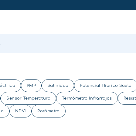
éctrica
PMP
Salinidad
Potencial Hídrico Suelo
Sensor Temperatura
Termómetro Infrarrojos
Resis
ia
NDVI
Porómetro