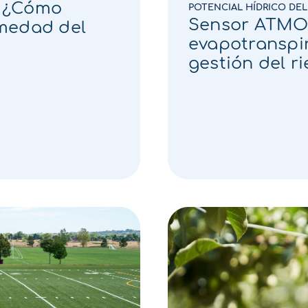
lo ¿Cómo
POTENCIAL HÍDRICO DE
Sensor ATMOS
umedad del
evapotranspir
gestión del r