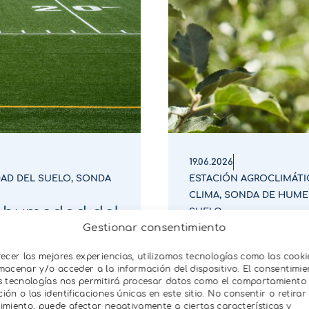
19.06.2026
AD DEL SUELO
,
SONDA
ESTACIÓN AGROCLIMÁTI
CLIMA
,
SONDA DE HUME
y humedad del
SUELO
Cómo analiza
Gestionar consentimiento
es húmedas y
recer las mejores experiencias, utilizamos tecnologías como las cooki
macenar y/o acceder a la información del dispositivo. El consentimie
s tecnologías nos permitirá procesar datos como el comportamiento
ón o las identificaciones únicas en este sitio. No consentir o retirar 
imiento, puede afectar negativamente a ciertas características y