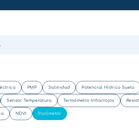
éctrica
PMP
Salinidad
Potencial Hídrico Suelo
Sensor Temperatura
Termómetro Infrarrojos
Resis
ia
NDVI
Porómetro