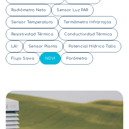
Radiómetro Neto
Sensor Luz PAR
Sensor Temperatura
Termómetro Infrarrojos
Resistividad Térmica
Conductividad Térmica
LAI
Sensor Planta
Potencial Hídrico Tallo
Flujo Savia
NDVI
Porómetro